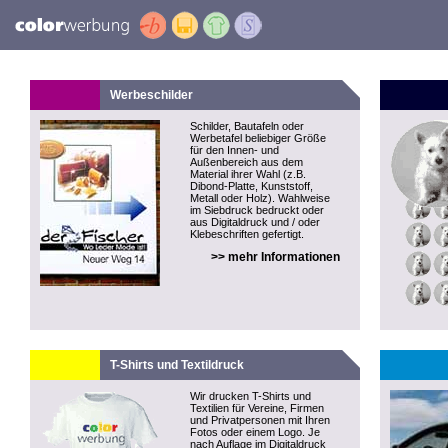
Werbeschilder
Schilder, Bautafeln oder
Werbetafel beliebiger Größe
für den Innen- und
Außenbereich aus dem
Material ihrer Wahl (z.B.
Dibond-Platte, Kunststoff,
Metall oder Holz). Wahlweise
im Siebdruck bedruckt oder
aus Digitaldruck und / oder
Klebeschriften gefertigt.
>> mehr Informationen
T-Shirts und Textildruck
Wir drucken T-Shirts und
Textilien für Vereine, Firmen
und Privatpersonen mit Ihren
Fotos oder einem Logo. Je
nach Auflage im Digitaldruck