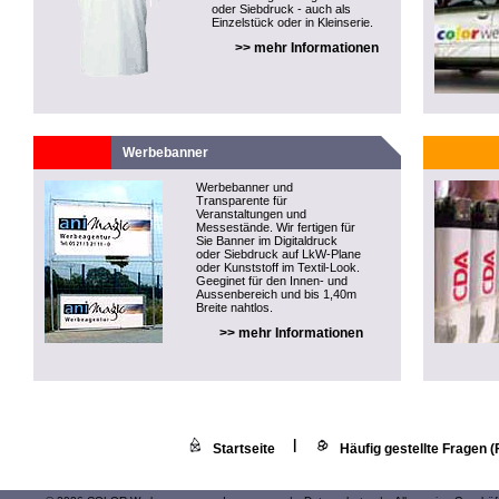
oder Siebdruck - auch als
Einzelstück oder in Kleinserie.
>> mehr Informationen
Werbebanner
Werbebanner und
Transparente für
Veranstaltungen und
Messestände. Wir fertigen für
Sie Banner im Digitaldruck
oder Siebdruck auf LkW-Plane
oder Kunststoff im Textil-Look.
Geeginet für den Innen- und
Aussenbereich und bis 1,40m
Breite nahtlos.
>> mehr Informationen
|
Startseite
Häufig gestellte Fragen 