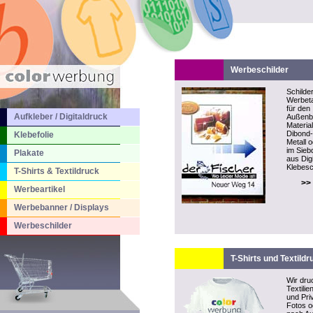
Werbeschilder
Schilder
Werbeta
für den
Aufkleber / Digitaldruck
Außenb
Material
Dibond-P
Klebefolie
Metall 
im Sieb
Plakate
aus Dig
Klebesch
T-Shirts & Textildruck
>>
Werbeartikel
Werbebanner / Displays
Werbeschilder
T-Shirts und Textildr
Wir dru
Textilie
und Pri
Fotos o