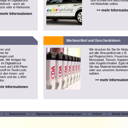
flage im Digitaldruck
und schnell Ihre Beschrift
ebdruck - auch als
mit Klebefolie selbst.
ück oder in Kleinserie.
>> mehr Informati
 mehr Informationen
Werbeartikel und Geschenkideen
ner und
Wir drucken für Sie Ihr Moti
te für
auf alle Streuartikel wie z.B.
tungen und
auf Regenschirm, Feuerzeu
e. Wir fertigen für
Mousepad, Tassen, Kappen
 im Digitaldruck
oder Kugelschreiber. Egal o
druck auf LkW-Plane
Sie das Material bereitstelle
stoff im Textil-Look.
oder aus unserem Sortimen
ür den Innen- und
wählen.
eich und bis 1,40m
>> mehr Informatio
los.
hr Informationen
|
Datenschutz
|
Allgemeine Geschäftsbedingungen
|
Anfahrt
|
Mobile Vers