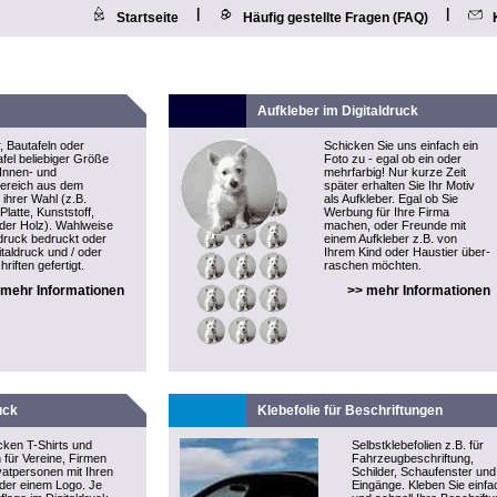
|
|
Startseite
Häufig gestellte Fragen (FAQ)
Aufkleber im Digitaldruck
, Bautafeln oder
Schicken Sie uns einfach ein
fel beliebiger Größe
Foto zu - egal ob ein oder
 Innen- und
mehrfarbig! Nur kurze Zeit
ereich aus dem
später erhalten Sie Ihr Motiv
 ihrer Wahl (z.B.
als
Aufkleber
. Egal ob Sie
latte, Kunststoff,
Werbung für Ihre Firma
oder Holz). Wahlweise
machen, oder Freunde mit
druck bedruckt oder
einem Aufkleber z.B. von
italdruck und / oder
Ihrem Kind oder Haustier über-
riften gefertigt.
raschen möchten.
 mehr Informationen
>> mehr Informationen
uck
Klebefolie für Beschriftungen
cken T-Shirts und
Selbstklebefolien z.B. für
n für Vereine, Firmen
Fahrzeugbeschriftung,
vatpersonen mit Ihren
Schilder, Schaufenster und
der einem Logo. Je
Eingänge. Kleben Sie einfa