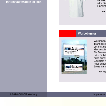
nach Au
Ihr Einkaufswagen ist leer.
oder Si
Einzelst
>>
Werbebanner
Werbeban
Transparen
Veranstal
Messeständ
Sie Banner
oder Sieb
oder Kunst
Geeginet f
Aussenber
Breite naht
>> me
© 2026 COLOR Werbung
Impressum