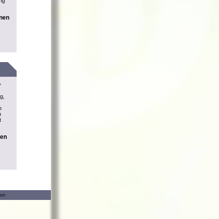
ung
onen
v
g,
b
n
t
nen
ion