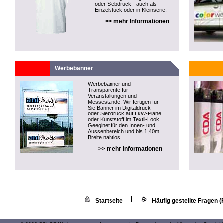
oder Siebdruck - auch als
Einzelstück oder in Kleinserie.
>> mehr Informationen
Werbebanner
Werbebanner und
Transparente für
Veranstaltungen und
Messestände. Wir fertigen für
Sie Banner im Digitaldruck
oder Siebdruck auf LkW-Plane
oder Kunststoff im Textil-Look.
Geeginet für den Innen- und
Aussenbereich und bis 1,40m
Breite nahtlos.
>> mehr Informationen
|
Startseite
Häufig gestellte Fragen 