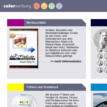
Werbeschilder
Schilder, Bautafeln oder
Werbetafel beliebiger Größe
für den Innen- und
Außenbereich aus dem
Material ihrer Wahl (z.B.
Dibond-Platte, Kunststoff,
Metall oder Holz). Wahlweise
im Siebdruck bedruckt oder
aus Digitaldruck und / oder
Klebeschriften gefertigt.
>> mehr Informationen
T-Shirts und Textildruck
Wir drucken T-Shirts und
Textilien für Vereine, Firmen
und Privatpersonen mit Ihren
Fotos oder einem Logo. Je
nach Auflage im Digitaldruck