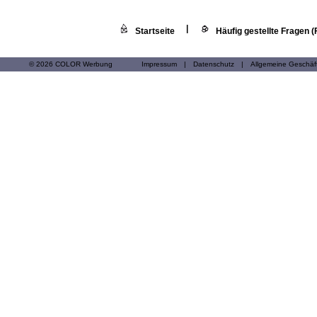
|
Startseite
Häufig gestellte Fragen 
© 2026 COLOR Werbung
Impressum
|
Datenschutz
|
Allgemeine Geschä