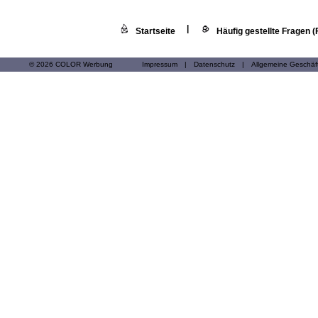
|
Startseite
Häufig gestellte Fragen 
© 2026 COLOR Werbung
Impressum
|
Datenschutz
|
Allgemeine Geschä