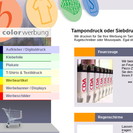
Tampondruck oder Siebdruck
Wir drucken für Sie Ihre Werbung im Tam
Kugelschreiber oder Mousepads. Egal ob S
Aufkleber / Digitaldruck
Feuerzeuge
Klebefolie
Wir bie
Plakate
an Feue
Piezo-
Sie den 
T-Shirts & Textildruck
Ihrem F
Werbeartikel
>>
Werbebanner / Displays
Werbeschilder
Regenschirme
Lassen 
tragen.