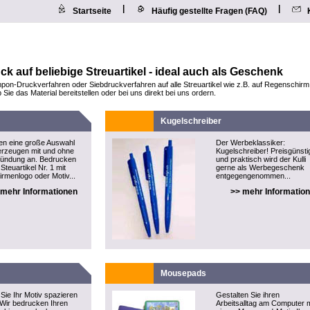
|
|
Startseite
Häufig gestellte Fragen (FAQ)
 auf beliebige Streuartikel - ideal auch als Geschenk
pon-Druckverfahren oder Siebdruckverfahren auf alle Streuartikel wie z.B. auf Regenschir
ie das Material bereitstellen oder bei uns direkt bei uns ordern.
Kugelschreiber
ten eine große Auswahl
Der Werbeklassiker:
rzeugen mit und ohne
Kugelschreiber! Preisgünsti
Zündung an. Bedrucken
und praktisch wird der Kulli
Steuartikel Nr. 1 mit
gerne als Werbegeschenk
irmenlogo oder Motiv...
entgegengenommen...
 mehr Informationen
>> mehr Informatio
Mousepads
Sie Ihr Motiv spazieren
Gestalten Sie ihren
 Wir bedrucken Ihren
Arbeitsalltag am Computer m