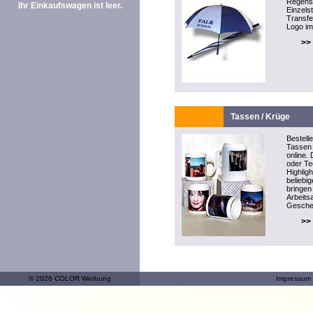
Regensc
Ihr Einkaufswagen ist leer.
Einzels
Transfe
Logo im
>>
Tassen / Krüge
Bestell
Tassen 
online. 
oder T
Highlig
beliebi
bringen
Arbeitsa
Gesche
>>
© 2026 COLOR Werbung
Impressum