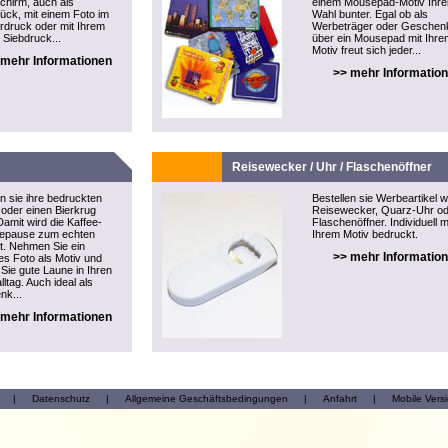
hirm, auch als
einem Mousepad-Motiv Ihre
tück, mit einem Foto im
Wahl bunter. Egal ob als
rdruck oder mit Ihrem
Werbeträger oder Geschen
 Siebdruck...
über ein Mousepad mit Ihre
Motiv freut sich jeder...
 mehr Informationen
>> mehr Informatio
Reisewecker / Uhr / Flaschenöffner
en sie ihre bedruckten
Bestellen sie Werbeartikel w
oder einen Bierkrug
Reisewecker, Quarz-Uhr o
Damit wird die Kaffee-
Flaschenöffner. Individuell m
eepause zum echten
Ihrem Motiv bedruckt.
ht. Nehmen Sie ein
>> mehr Informatio
ges Foto als Motiv und
 Sie gute Laune in Ihren
lltag. Auch ideal als
nk...
 mehr Informationen
|
Datenschutz
|
Allgemeine Geschäftsbedingungen
|
Anfahrt
|
Mobile Vers