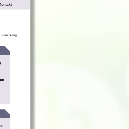
Kontakt
m, Feuerzeug,
g
nen
it