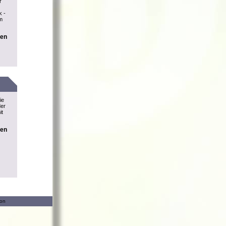
r
k -
m
nen
ie
der
it
nen
ion