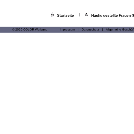
|
Startseite
Häufig gestellte Fragen 
© 2026 COLOR Werbung
Impressum
|
Datenschutz
|
Allgemeine Geschä