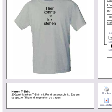
Sch
Sch
Sch
Herren T-Shirt
200g/m² Marken T-Shirt mit Rundhalsausschnitt. Extrem
strapazierfähig und angenehm zu tragen.