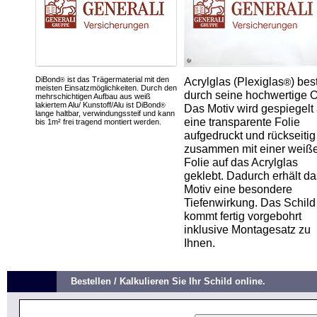
DiBond
ist das Trägermaterial mit den
Acrylglas (Plexiglas
) bes
®
®
meisten Einsatzmöglichkeiten. Durch den
durch seine hochwertige O
mehrschichtigen Aufbau aus weiß
lakiertem Alu/ Kunstoff/Alu ist DiBond
®
Das Motiv wird gespiegelt 
lange haltbar, verwindungssteif und kann
eine transparente Folie
bis 1m² frei tragend montiert werden.
aufgedruckt und rückseitig
zusammen mit einer weiß
Folie auf das Acrylglas
geklebt. Dadurch erhält da
Motiv eine besondere
Tiefenwirkung. Das Schild
kommt fertig vorgebohrt
inklusive Montagesatz zu
Ihnen.
Bestellen / Kalkulieren Sie Ihr Schild online.