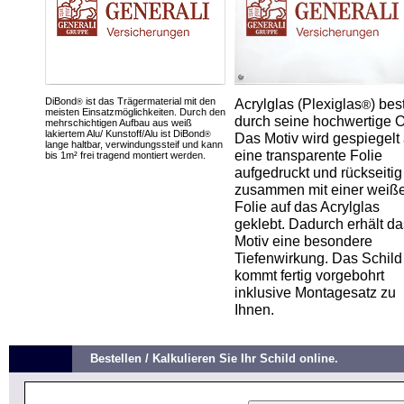
DiBond
ist das Trägermaterial mit den
Acrylglas (Plexiglas
) bes
®
®
meisten Einsatzmöglichkeiten. Durch den
durch seine hochwertige O
mehrschichtigen Aufbau aus weiß
lakiertem Alu/ Kunstoff/Alu ist DiBond
®
Das Motiv wird gespiegelt 
lange haltbar, verwindungssteif und kann
eine transparente Folie
bis 1m² frei tragend montiert werden.
aufgedruckt und rückseitig
zusammen mit einer weiß
Folie auf das Acrylglas
geklebt. Dadurch erhält da
Motiv eine besondere
Tiefenwirkung. Das Schild
kommt fertig vorgebohrt
inklusive Montagesatz zu
Ihnen.
Bestellen / Kalkulieren Sie Ihr Schild online.