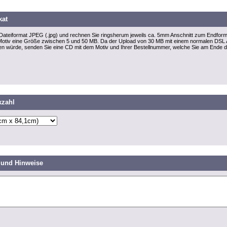
kat
im Dateiformat JPEG (.jpg) und rechnen Sie ringsherum jeweils ca. 5mm Anschnitt zum Endfor
ch Motiv eine Größe zwischen 5 und 50 MB. Da der Upload von 30 MB mit einem normalen DSL
gen würde, senden Sie eine CD mit dem Motiv und Ihrer Bestellnummer, welche Sie am Ende 
kzahl
und Hinweise