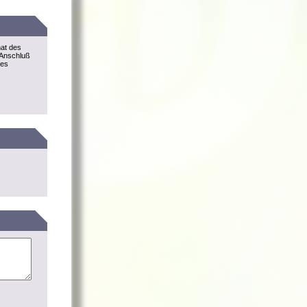
mat des
 Anschluß
des