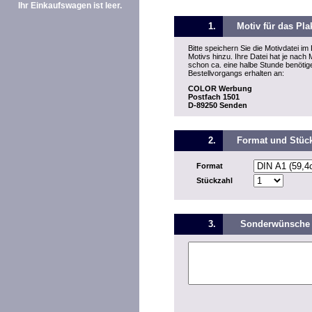
Ihr Einkaufswagen ist leer.
1.
Motiv für das Pla
Bitte speichern Sie die Motivdatei 
Motivs hinzu. Ihre Datei hat je na
schon ca. eine halbe Stunde benöti
Bestellvorgangs erhalten an:
COLOR Werbung
Postfach 1501
D-89250 Senden
2.
Format und Stüc
Format
Stückzahl
3.
Sonderwünsche 