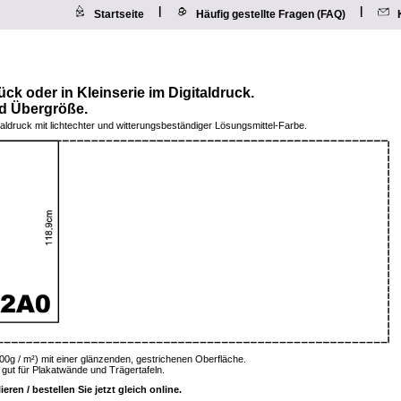
|
|
Startseite
Häufig gestellte Fragen (FAQ)
tück oder in Kleinserie im Digitaldruck.
nd Übergröße.
aldruck mit lichtechter und witterungsbeständiger Lösungsmittel-Farbe.
200g / m²) mit einer glänzenden, gestrichenen Oberfläche.
 gut für Plakatwände und Trägertafeln.
ren / bestellen Sie jetzt gleich online.