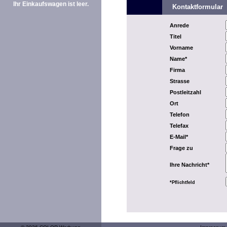
Ihr Einkaufswagen ist leer.
Kontaktformular
Anrede
Titel
Vorname
Name*
Firma
Strasse
Postleitzahl
Ort
Telefon
Telefax
E-Mail*
Frage zu
Ihre Nachricht*
*Pflichtfeld