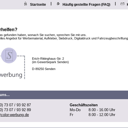
|
|
Startseite
Häufig gestellte Fragen (FAQ)
rhelfen?
as gefunden haben, wonach Sie suchen, sprechen Sie mit uns.
elles Angebot für Werbematerial, Aufkleber, Siebdruck, Digitaldruck und Fahrzeugbeschriftunge
Erich-Rittinghaus-Str. 2
(im Gewerbepark Senden)
D-89250 Senden
uns...
0) 73 07 / 93 92 87
Geschäftszeiten
0) 73 07 / 93 92 89
Mo-Do
8.00 - 16.00 Uhr
@color-werbung.de
Fr
8.00 - 12.00 Uhr