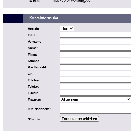
E-Mail
info@color-werbung.de
Kontaktformular
Anrede
Titel
Vorname
Name*
Firma
Strasse
Postleitzahl
Ort
Telefon
Telefax
E-Mail*
Frage zu
Ihre Nachricht*
*Pflichtfeld