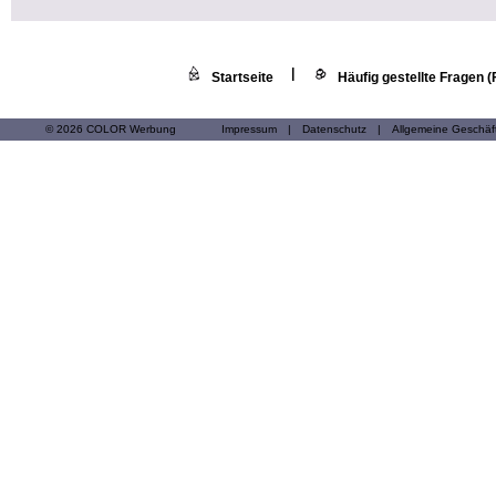
|
Startseite
Häufig gestellte Fragen 
© 2026 COLOR Werbung
Impressum
|
Datenschutz
|
Allgemeine Geschä