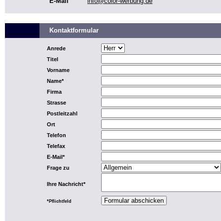
E-Mail
info@color-werbung.de
Kontaktformular
Anrede
Titel
Vorname
Name*
Firma
Strasse
Postleitzahl
Ort
Telefon
Telefax
E-Mail*
Frage zu
Ihre Nachricht*
*Pflichtfeld