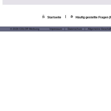
|
Startseite
Häufig gestellte Fragen 
© 2026 COLOR Werbung
Impressum
|
Datenschutz
|
Allgemeine Geschä