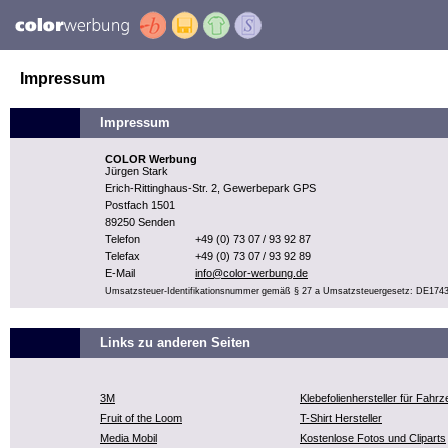
Impressum
Impressum
COLOR Werbung
Jürgen Stark
Erich-Rittinghaus-Str. 2, Gewerbepark GPS
Postfach 1501
89250 Senden
Telefon
+49 (0) 73 07 / 93 92 87
Telefax
+49 (0) 73 07 / 93 92 89
E-Mail
info@color-werbung.de
Umsatzsteuer-Identifikationsnummer gemäß § 27 a Umsatzsteuergesetz: DE174
Links zu anderen Seiten
3M
Klebefolienhersteller für Fahr
Fruit of the Loom
T-Shirt Hersteller
Media Mobil
Kostenlose Fotos und Cliparts