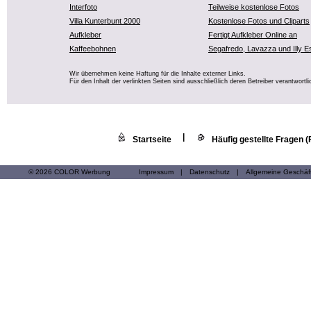
Interfoto
Teilweise kostenlose Fotos
Villa Kunterbunt 2000
Kostenlose Fotos und Cliparts
Aufkleber
Fertigt Aufkleber Online an
Kaffeebohnen
Segafredo, Lavazza und Illy E
Wir übernehmen keine Haftung für die Inhalte externer Links.
Für den Inhalt der verlinkten Seiten sind ausschließlich deren Betreiber verantwortli
|
Startseite
Häufig gestellte Fragen 
© 2026 COLOR Werbung
Impressum
|
Datenschutz
|
Allgemeine Geschä