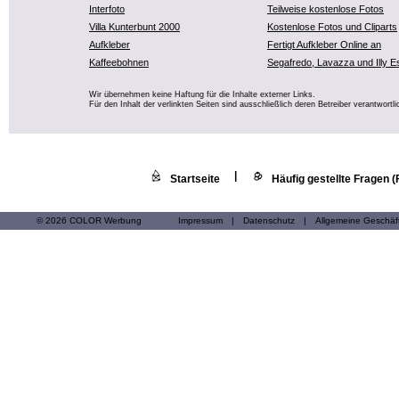
Interfoto
Teilweise kostenlose Fotos
Villa Kunterbunt 2000
Kostenlose Fotos und Cliparts
Aufkleber
Fertigt Aufkleber Online an
Kaffeebohnen
Segafredo, Lavazza und Illy E
Wir übernehmen keine Haftung für die Inhalte externer Links.
Für den Inhalt der verlinkten Seiten sind ausschließlich deren Betreiber verantwortli
|
Startseite
Häufig gestellte Fragen 
© 2026 COLOR Werbung
Impressum
|
Datenschutz
|
Allgemeine Geschä