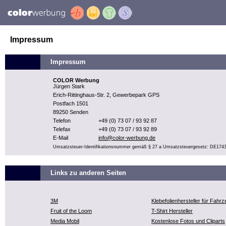
Impressum
Impressum
COLOR Werbung
Jürgen Stark
Erich-Rittinghaus-Str. 2, Gewerbepark GPS
Postfach 1501
89250 Senden
Telefon
+49 (0) 73 07 / 93 92 87
Telefax
+49 (0) 73 07 / 93 92 89
E-Mail
info@color-werbung.de
Umsatzsteuer-Identifikationsnummer gemäß § 27 a Umsatzsteuergesetz: DE174
Links zu anderen Seiten
3M
Klebefolienhersteller für Fahr
Fruit of the Loom
T-Shirt Hersteller
Media Mobil
Kostenlose Fotos und Cliparts