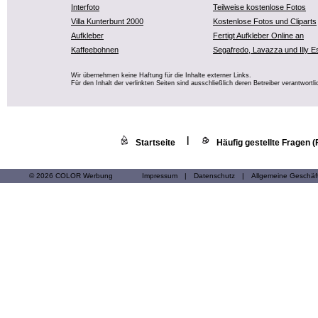
Interfoto
Teilweise kostenlose Fotos
Villa Kunterbunt 2000
Kostenlose Fotos und Cliparts
Aufkleber
Fertigt Aufkleber Online an
Kaffeebohnen
Segafredo, Lavazza und Illy E
Wir übernehmen keine Haftung für die Inhalte externer Links.
Für den Inhalt der verlinkten Seiten sind ausschließlich deren Betreiber verantwortli
|
Startseite
Häufig gestellte Fragen 
© 2026 COLOR Werbung
Impressum
|
Datenschutz
|
Allgemeine Geschä