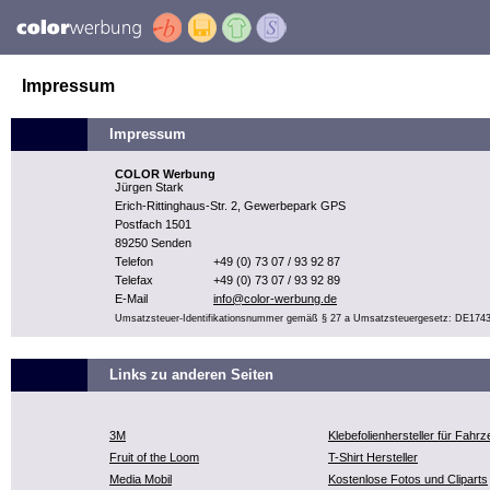
Impressum
Impressum
COLOR Werbung
Jürgen Stark
Erich-Rittinghaus-Str. 2, Gewerbepark GPS
Postfach 1501
89250 Senden
Telefon
+49 (0) 73 07 / 93 92 87
Telefax
+49 (0) 73 07 / 93 92 89
E-Mail
info@color-werbung.de
Umsatzsteuer-Identifikationsnummer gemäß § 27 a Umsatzsteuergesetz: DE174
Links zu anderen Seiten
3M
Klebefolienhersteller für Fahr
Fruit of the Loom
T-Shirt Hersteller
Media Mobil
Kostenlose Fotos und Cliparts