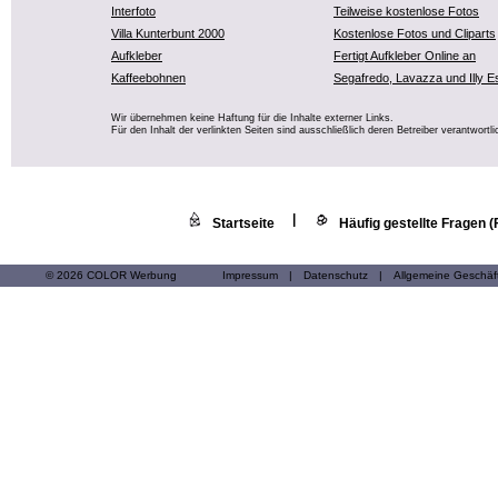
Interfoto
Teilweise kostenlose Fotos
Villa Kunterbunt 2000
Kostenlose Fotos und Cliparts
Aufkleber
Fertigt Aufkleber Online an
Kaffeebohnen
Segafredo, Lavazza und Illy E
Wir übernehmen keine Haftung für die Inhalte externer Links.
Für den Inhalt der verlinkten Seiten sind ausschließlich deren Betreiber verantwortli
|
Startseite
Häufig gestellte Fragen 
© 2026 COLOR Werbung
Impressum
|
Datenschutz
|
Allgemeine Geschä