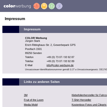
Impressum
Impressum
COLOR Werbung
Jürgen Stark
Erich-Rittinghaus-Str. 2, Gewerbepark GPS
Postfach 1501
89250 Senden
Telefon
+49 (0) 73 07 / 93 92 87
Telefax
+49 (0) 73 07 / 93 92 89
E-Mail
info@color-werbung.de
Umsatzsteuer-Identifikationsnummer gemäß § 27 a Umsatzsteuergesetz: DE174
Links zu anderen Seiten
3M
Klebefolienhersteller für Fahr
Fruit of the Loom
T-Shirt Hersteller
Media Mobil
Kostenlose Fotos und Cliparts