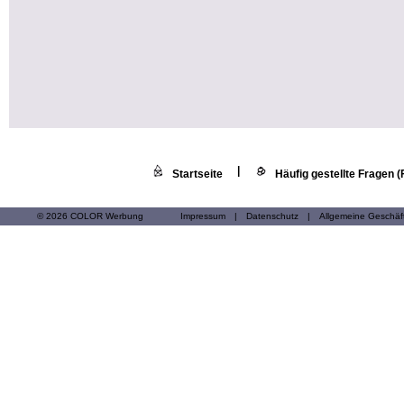
|
Startseite
Häufig gestellte Fragen 
© 2026 COLOR Werbung
Impressum
|
Datenschutz
|
Allgemeine Geschä