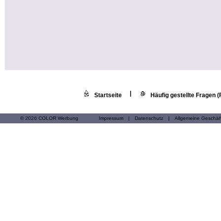
|
Startseite
Häufig gestellte Fragen 
© 2026 COLOR Werbung
Impressum
|
Datenschutz
|
Allgemeine Geschä