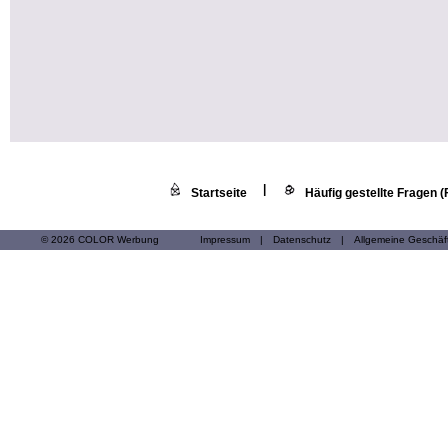
|
Startseite
Häufig gestellte Fragen 
© 2026 COLOR Werbung
Impressum
|
Datenschutz
|
Allgemeine Geschä