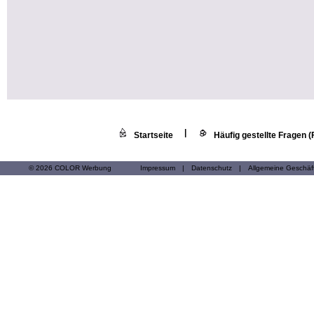
|
Startseite
Häufig gestellte Fragen 
© 2026 COLOR Werbung
Impressum
|
Datenschutz
|
Allgemeine Geschä