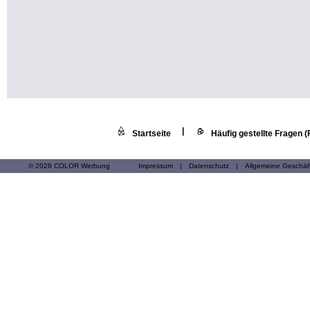
|
Startseite
Häufig gestellte Fragen 
© 2026 COLOR Werbung
Impressum
|
Datenschutz
|
Allgemeine Geschä