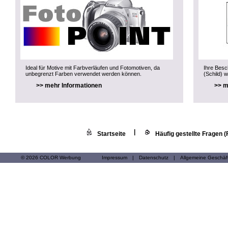
Ideal für Motive mit Farbverläufen und Fotomotiven, da
Ihre Besch
unbegrenzt Farben verwendet werden können.
(Schild) w
>> mehr Informationen
>> m
|
Startseite
Häufig gestellte Fragen 
© 2026 COLOR Werbung
Impressum
|
Datenschutz
|
Allgemeine Geschä