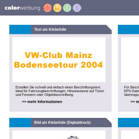
Text als Klebefolie
Erstellen Sie schnell und einfach einen Beschriftungstext.
Für Besch
Ideal für Fahrzeugbeschriftungen, Hinweisetexte auf Türen
EPS-Datei
und Fenstern oder Objektbeschriftung.
übertragu
>> mehr Informationen
>> m
Bild als Klebefolie (Digitaldruck)