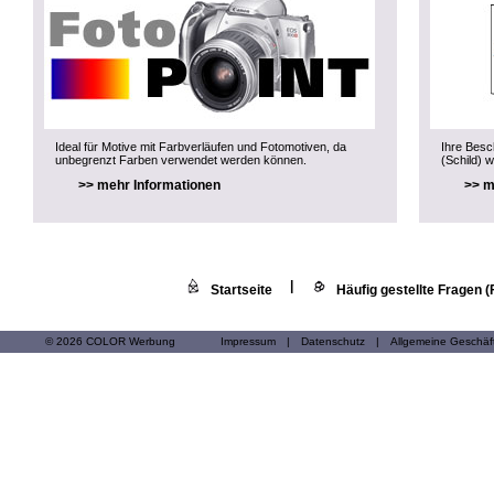
Ideal für Motive mit Farbverläufen und Fotomotiven, da
Ihre Besch
unbegrenzt Farben verwendet werden können.
(Schild) w
>> mehr Informationen
>> m
|
Startseite
Häufig gestellte Fragen 
© 2026 COLOR Werbung
Impressum
|
Datenschutz
|
Allgemeine Geschä