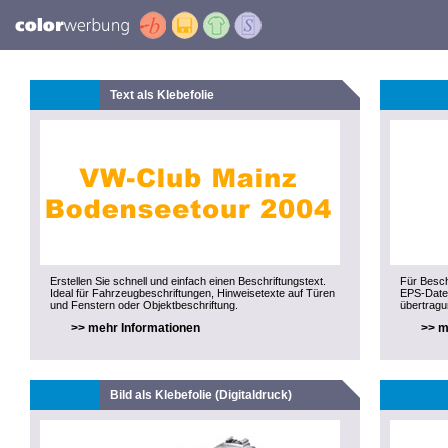
Text als Klebefolie
Erstellen Sie schnell und einfach einen Beschriftungstext.
Für Besch
Ideal für Fahrzeugbeschriftungen, Hinweisetexte auf Türen
EPS-Datei
und Fenstern oder Objektbeschriftung.
übertragu
>> mehr Informationen
>> m
Bild als Klebefolie (Digitaldruck)