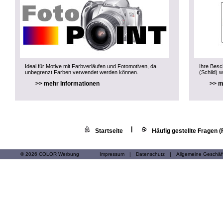
Ideal für Motive mit Farbverläufen und Fotomotiven, da
Ihre Besch
unbegrenzt Farben verwendet werden können.
(Schild) w
>> mehr Informationen
>> m
|
Startseite
Häufig gestellte Fragen 
© 2026 COLOR Werbung
Impressum
|
Datenschutz
|
Allgemeine Geschä