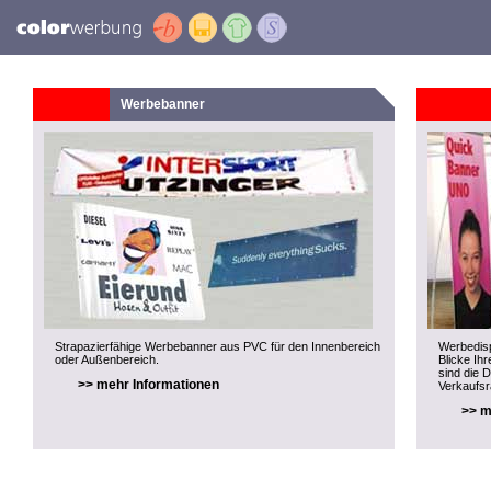
Werbebanner
Strapazierfähige Werbebanner aus PVC für den Innenbereich
Werbedisp
oder Außenbereich.
Blicke Ihr
sind die 
>> mehr Informationen
Verkaufs
>> m