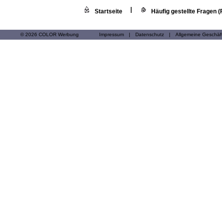
|
Startseite
Häufig gestellte Fragen 
© 2026 COLOR Werbung
Impressum
|
Datenschutz
|
Allgemeine Geschä