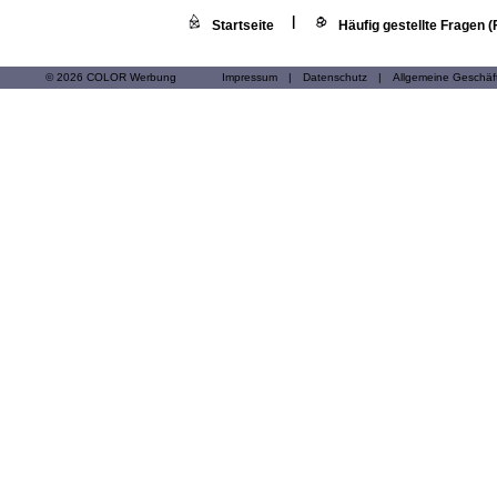
|
Startseite
Häufig gestellte Fragen 
© 2026 COLOR Werbung
Impressum
|
Datenschutz
|
Allgemeine Geschä