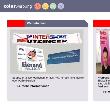
Werbebanner
Strapazierfähige Werbebanner aus PVC für den Innenbereich
Werbedisp
oder Außenbereich.
Blicke Ihr
sind die 
>> mehr Informationen
Verkaufs
>> m