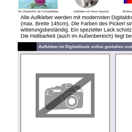
Ihr Urlaubsfoto als Fotoaufkleber
Aufkleber mit Ihrem Haustier
Werbung
Alle Aufkleber werden mit modernsten Digitaldr
(max. Breite 145cm). Die Farben des Pickerl sin
witterungsbeständig. Ein spezieller Lack schütz
Die Haltbarkeit (auch im Außenbereich) liegt be
Aufkleber im Digitaldruck online gestalten un