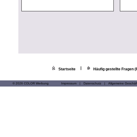
|
Startseite
Häufig gestellte Fragen 
© 2026 COLOR Werbung
Impressum
|
Datenschutz
|
Allgemeine Geschä