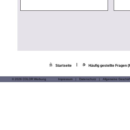
|
Startseite
Häufig gestellte Fragen 
© 2026 COLOR Werbung
Impressum
|
Datenschutz
|
Allgemeine Geschä