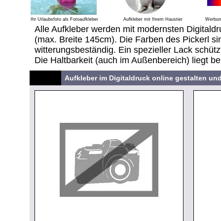
Ihr Urlaubsfoto als Fotoaufkleber
Aufkleber mit Ihrem Haustier
Werbung
Alle Aufkleber werden mit modernsten Digitaldr
(max. Breite 145cm). Die Farben des Pickerl sin
witterungsbeständig. Ein spezieller Lack schütz
Die Haltbarkeit (auch im Außenbereich) liegt be
Aufkleber im Digitaldruck online gestalten un